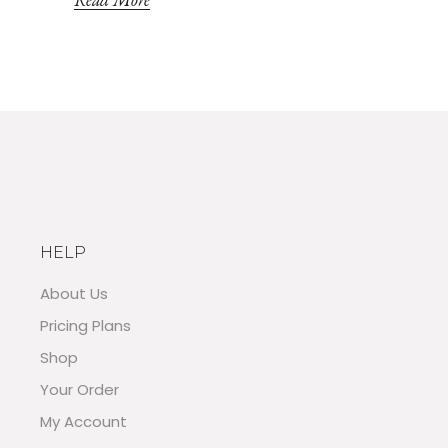
HELP
About Us
Pricing Plans
Shop
Your Order
My Account