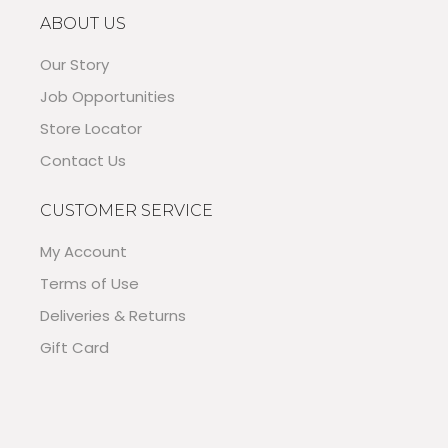
ABOUT US
Our Story
Job Opportunities
Store Locator
Contact Us
CUSTOMER SERVICE
My Account
Terms of Use
Deliveries & Returns
Gift Card