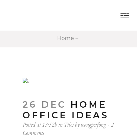
Home
26 DEC
HOME
OFFICE IDEAS
Posted at 13:52h
in
Tiles
by
teongpeifong
2
Comments