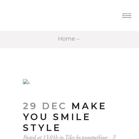
Home
29 DEC
MAKE
YOU SMILE
STYLE
Posted at 13:01h
in
Tiles
by
teongpeifong
2