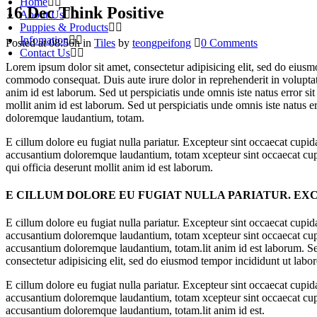
Home
16 Dec
Think Positive
About Us
Puppies & Products
Infomation
Posted at 08:56h
in
Tiles
by
teongpeifong
0 Comments
Contact Us
Lorem ipsum dolor sit amet, consectetur adipisicing elit, sed do eiusm
commodo consequat. Duis aute irure dolor in reprehenderit in voluptate 
anim id est laborum. Sed ut perspiciatis unde omnis iste natus error s
mollit anim id est laborum. Sed ut perspiciatis unde omnis iste natus 
doloremque laudantium, totam.
E cillum dolore eu fugiat nulla pariatur. Excepteur sint occaecat cupida
accusantium doloremque laudantium, totam xcepteur sint occaecat cupida
qui officia deserunt mollit anim id est laborum.
E CILLUM DOLORE EU FUGIAT NULLA PARIATUR. EXC
E cillum dolore eu fugiat nulla pariatur. Excepteur sint occaecat cupida
accusantium doloremque laudantium, totam xcepteur sint occaecat cupida
accusantium doloremque laudantium, totam.lit anim id est laborum. Se
consectetur adipisicing elit, sed do eiusmod tempor incididunt ut labo
E cillum dolore eu fugiat nulla pariatur. Excepteur sint occaecat cupida
accusantium doloremque laudantium, totam xcepteur sint occaecat cupida
accusantium doloremque laudantium, totam.lit anim id est.